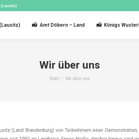
 (Lausitz)
(Lausitz)
Amt Döbern – Land
Königs Wuste
Wir über uns
Sie befinden sich hier:
Start
Wir über uns
ausitz (Land Brandenburg) von Teilnehmern einer Demonstration, 
iegen seit 1992 im Landkreis Spree-Neiße, darüber hinaus sind 