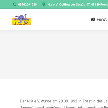
03562691518
Nix e.V. Cottbusser Straße 47, 03149 Forst
Forst 
Der NIX e.V. wurde am 20.08.1992 in Forst in der L
Jugend“ stand, gegründet. Unsere Arbeitsgebiete l