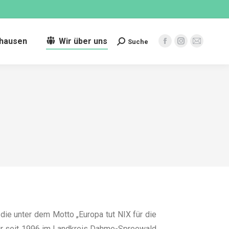
rhausen
Wir über uns
Suche
die unter dem Motto „Europa tut NIX für die
wir seit 1996 im Landkreis Dahme-Spreewald